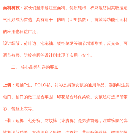
面料科技
：家长们越来越注重面料。优质纯棉、棉麻混纺因其吸湿透
气性好成为首选。具有速干、防晒（UPF指数）、抗菌等功能性面料
的应用也日益广泛。
设计细节
：荷叶边、泡泡袖、镂空刺绣等细节增添甜美；反光条、可
调节裤腰、防蚊裤脚等设计则体现了实用与安全。
二、 核心品类与选购要点
上装
：短袖T恤、POLO衫、衬衫是男孩女孩的通用单品。选购时注意
领口、袖口的做工是否牢固，印花是否环保柔软。女孩还可选择吊带
衫、蕾丝上衣等。
下装
：短裤、七分裤、防蚊裤（束脚裤）是男孩首选，注重裤腰的弹
性和调节功能。女孩则多了短裙、连衣裙、背带裤等选择，裙摆的幅